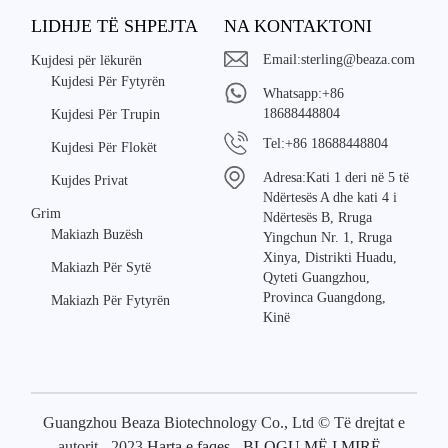
LIDHJE TË SHPEJTA
NA KONTAKTONI
Email:
sterling@beaza.com
Kujdesi për lëkurën
Kujdesi Për Fytyrën
Whatsapp:
+86
18688448804
Kujdesi Për Trupin
Tel:
+86 18688448804
Kujdesi Për Flokët
Adresa:
Kati 1 deri në 5 të
Kujdes Privat
Ndërtesës A dhe kati 4 i
Grim
Ndërtesës B, Rruga
Makiazh Buzësh
Yingchun Nr. 1, Rruga
Xinya, Distrikti Huadu,
Makiazh Për Sytë
Qyteti Guangzhou,
Provinca Guangdong,
Makiazh Për Fytyrën
Kinë
Guangzhou Beaza Biotechnology Co., Ltd © Të drejtat e
autorit - 2023
Harta e faqes
-
BLOGU MË I MIRË
-