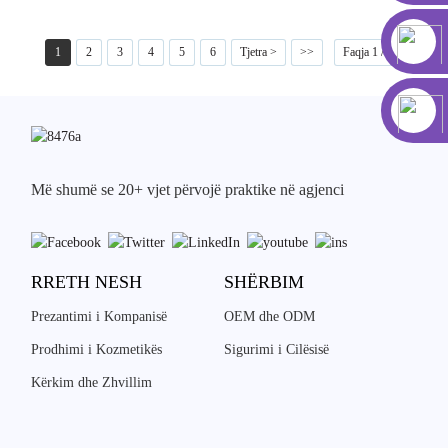
1
2
3
4
5
6
Tjetra >
>>
Faqja 1 / 21
Më shumë se 20+ vjet përvojë praktike në agjenci
RRETH NESH
SHËRBIM
Prezantimi i Kompanisë
OEM dhe ODM
Prodhimi i Kozmetikës
Sigurimi i Cilësisë
Kërkim dhe Zhvillim